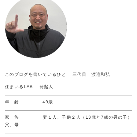
このブログを書いているひと 三代目 渡邉和弘
住まいるLAB. 発起人
年 齢 49歳
家 族 妻１人、子供２人（13歳と7歳の男の子）
父、母