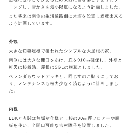
ニングし、雪かきを最小限度になるよう計画しました。
また将来は南側の生活通路側に木塀を設置し遮蔽出来る
よう計画しています。
外観
大きな切妻屋根で覆われたシンプルな大屋根の家。
南側には大きな開口をあけ、庇を910㎜確保し、外壁と
軒天は杉板貼、屋根はSGLの横葺としました。
ベランダもウッドデッキと、同じすのこ貼りにしてお
り、メンテナンスも極力少なく済むように計画しまし
た。
内観
LDKと玄関は無垢材仕様とし杉の30㎜厚フロアーや腰
板を使い、全開口可能な吉村障子を設置しました。