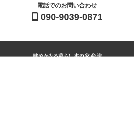
電話でのお問い合わせ
090-9039-0871
⬜︎住所
福島県大沼郡会津美里町字川原町甲1801-4
⬜︎対応エリア
会津美里町の弊社より60分圏内の範囲
⬜︎お問合せ
メール
電話番号 090-9039-0871