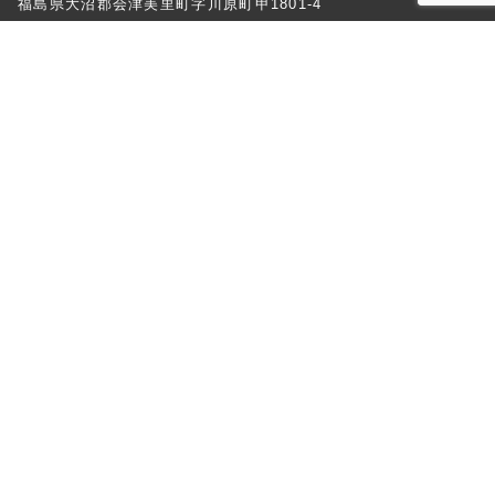
福島県大沼郡会津美里町字川原町甲1801-4
⬜︎対応エリア
会津美里町の弊社より60分圏内の範囲
⬜︎お問合せ
メール
電話番号 090-9039-0871