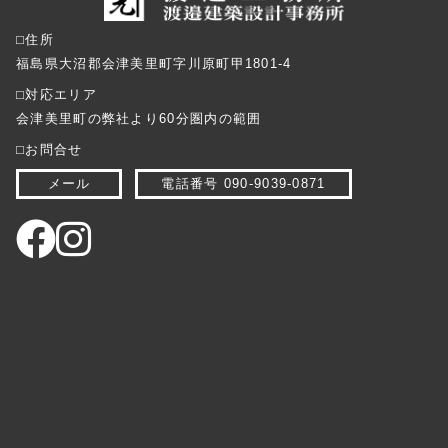
⬜︎住所
福島県大沼郡会津美里町字川原町甲1801-4
⬜︎対応エリア
会津美里町の弊社より60分圏内の範囲
⬜︎お問合せ
メール
電話番号 090-9039-0871