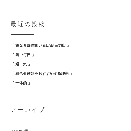
最近の投稿
『 第２６回住まいるLAB.in郡山 』
『 暑い毎日 』
『 通 気 』
『 組合せ便器をおすすめする理由 』
『 一体的 』
アーカイブ