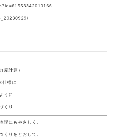
hp?id=61553
3420
10166
ab_20230929/
力度計算）
基本仕様に
ように
づくり
地球にもやさしく、
づくりをとおして、