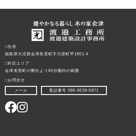
⬜︎住所
福島県大沼郡会津美里町字川原町甲1801-4
⬜︎対応エリア
会津美里町の弊社より60分圏内の範囲
⬜︎お問合せ
メール
電話番号 090-9039-0871