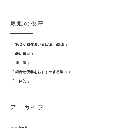
最近の投稿
『 第２６回住まいるLAB.in郡山 』
『 暑い毎日 』
『 通 気 』
『 組合せ便器をおすすめする理由 』
『 一体的 』
アーカイブ