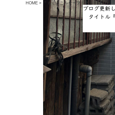
HOME
>
『 もぐりこみセーフ！？ 』