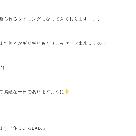
断られるタイミングになってきております、、、
まだ何とかギリギリもぐりこみセーフ出来ますので
*)
て素敵な一日でありますように
す『住まいるLAB.』