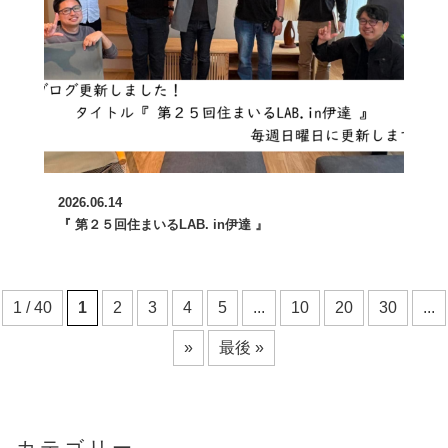
2026.06.14
『 第２５回住まいるLAB. in伊達 』
1 / 40
1
2
3
4
5
...
10
20
30
...
»
最後 »