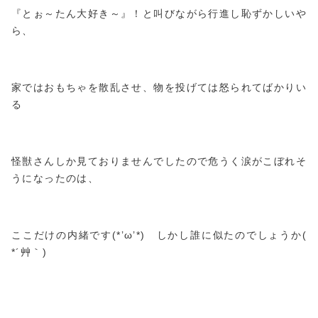
『とぉ～たん大好き～』！と叫びながら行進し恥ずかしいや
ら、
家ではおもちゃを散乱させ、物を投げては怒られてばかりい
る
怪獣さんしか見ておりませんでしたので危うく涙がこぼれそ
うになったのは、
ここだけの内緒です(*’ω’*) しかし誰に似たのでしょうか(
*´艸｀)