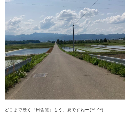
どこまで続く『田舎道』もう、夏ですねー(*^-^*)