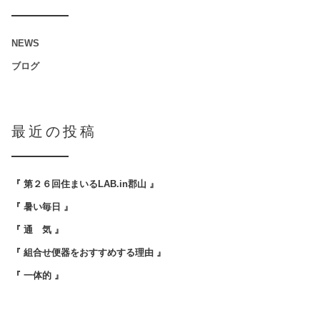
NEWS
ブログ
最近の投稿
『 第２６回住まいるLAB.in郡山 』
『 暑い毎日 』
『 通 気 』
『 組合せ便器をおすすめする理由 』
『 一体的 』