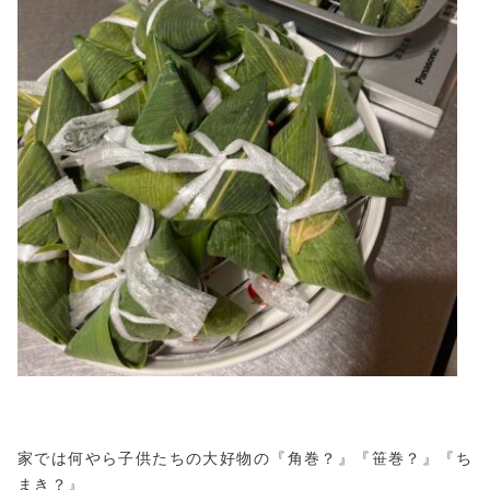
家では何やら子供たちの大好物の『角巻？』『笹巻？』『ち
まき？』