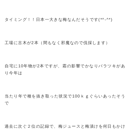
タイミング！！日本一大きな梅なんだそうです(*^-^*)
工場に古木が2本（間もなく邪魔なので伐採します）
自宅に10年物が2本ですが、霜の影響でかなりバラツキがあ
り今年は
当たり年で種を抜き取った状況で100ｋｇぐらいあったそう
で
過去に次ぐ２位の記録で、梅ジュースと梅漬けを何日もかけ