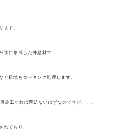
ります。
板状に形成した外壁材で
など目地をコーキング処理します。
を再施工すれば問題ないはずなのですが、、、
されており、