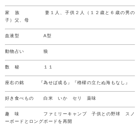
家 族 妻１人、子供２人（１２歳と６歳の男の
子）父、母
血液型 A型
動物占い 狼
数 秘 １１
座右の銘 『為せば成る』『櫓櫂の立たぬ海もなし』
好き食べもの 白米 いか セリ 薬味
趣 味 ファミリーキャンプ 子供との野球 スノ
ーボードとロングボードを再開