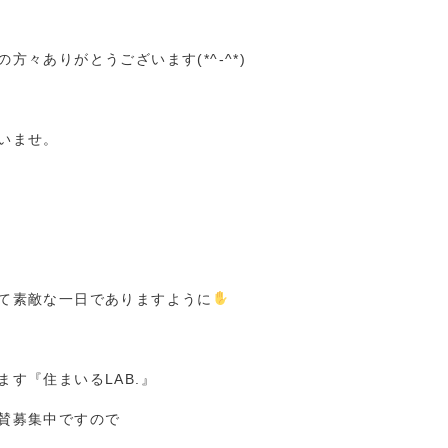
々ありがとうございます(*^-^*)
いませ。
て素敵な一日でありますように
す『住まいるLAB.』
賛募集中ですので