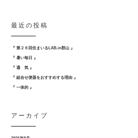
最近の投稿
『 第２６回住まいるLAB.in郡山 』
『 暑い毎日 』
『 通 気 』
『 組合せ便器をおすすめする理由 』
『 一体的 』
アーカイブ