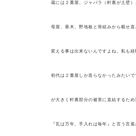
蔵には２重屋、ジャバラ（軒裏が土壁）
母屋、垂木、野地板と骨組みから載せ直
変える事は出来ないんですよね。私も経
初代は２重屋しか造らなかったみたいで
が大きく軒裏部分の被害に直結するため
『瓦は万年、手入れは毎年』と言う言葉