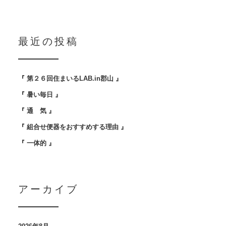
最近の投稿
『 第２６回住まいるLAB.in郡山 』
『 暑い毎日 』
『 通 気 』
『 組合せ便器をおすすめする理由 』
『 一体的 』
アーカイブ