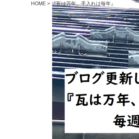
HOME
>
『瓦は万年、手入れは毎年』