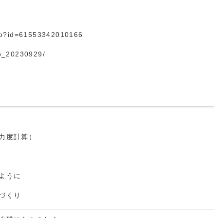
hp?id=61553
3420
10166
ab_20230929/
力度計算）
ように
づくり