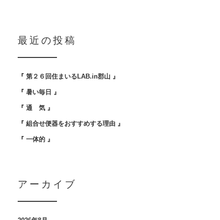
最近の投稿
『 第２６回住まいるLAB.in郡山 』
『 暑い毎日 』
『 通 気 』
『 組合せ便器をおすすめする理由 』
『 一体的 』
アーカイブ