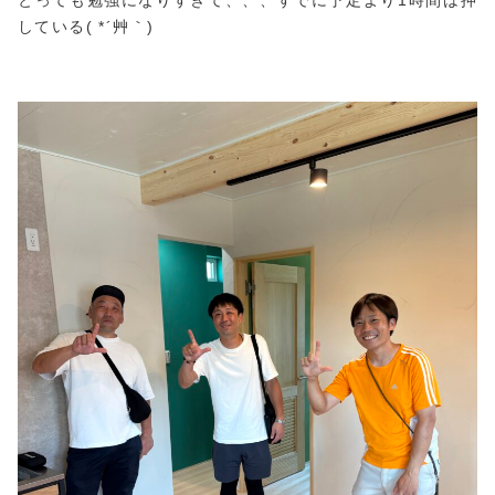
している( *´艸｀)