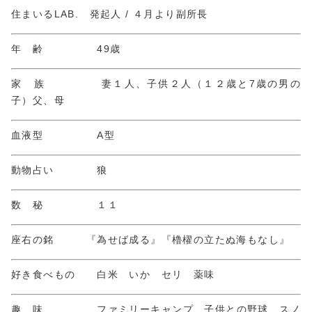
住まいるLAB. 発起人 / ４月より副所長
年 齢 49歳
家 族 妻１人、子供２人（１２歳と7歳の男の
子）父、母
血液型 A型
動物占い 狼
数 秘 １１
座右の銘 『為せば成る』『櫓櫂の立たぬ海もなし』
好き食べもの 白米 いか セリ 薬味
趣 味 ファミリーキャンプ 子供との野球 スノ