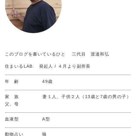
このブログを書いているひと 三代目 渡邉和弘
住まいるLAB. 発起人 / ４月より副所長
年 齢 49歳
家 族 妻１人、子供２人（13歳と7歳の男の子）
父、母
血液型 A型
動物占い 狼