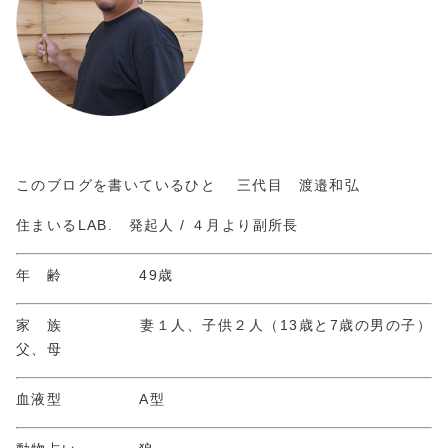
このブログを書いているひと 三代目 渡邉和弘
住まいるLAB. 発起人 / ４月より副所長
年 齢 49歳
家 族 妻１人、子供２人（13歳と7歳の男の子）
父、母
血液型 A型