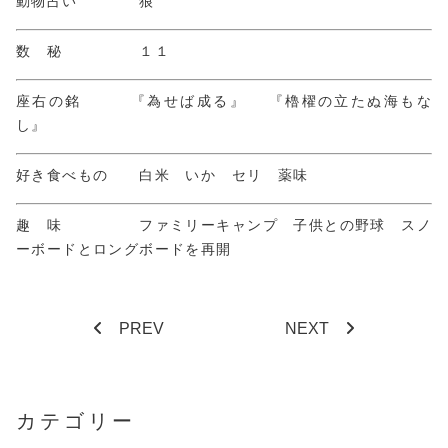
動物占い 狼
数 秘 １１
座右の銘 『為せば成る』 『櫓櫂の立たぬ海もな
し』
好き食べもの 白米 いか セリ 薬味
趣 味 ファミリーキャンプ 子供との野球 スノ
ーボードとロングボードを再開
PREV
NEXT
カテゴリー