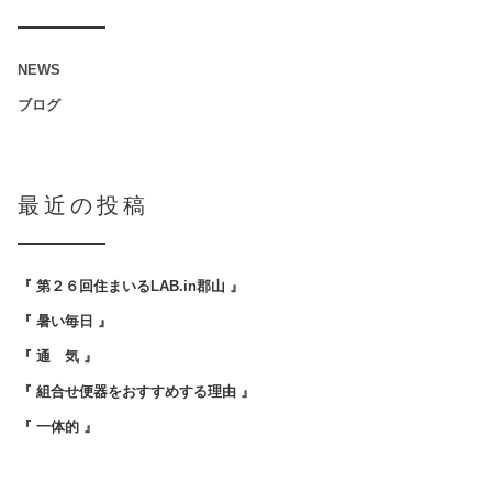
NEWS
ブログ
最近の投稿
『 第２６回住まいるLAB.in郡山 』
『 暑い毎日 』
『 通 気 』
『 組合せ便器をおすすめする理由 』
『 一体的 』