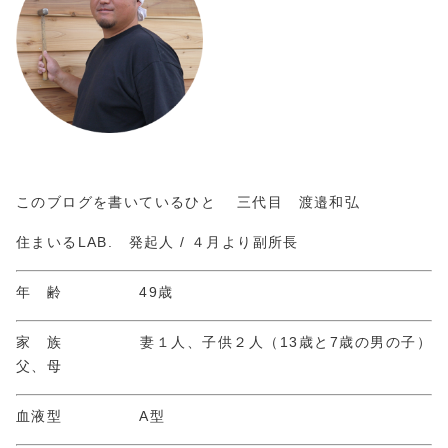
このブログを書いているひと 三代目 渡邉和弘
住まいるLAB. 発起人 / ４月より副所長
年 齢 49歳
家 族 妻１人、子供２人（13歳と7歳の男の子）
父、母
血液型 A型