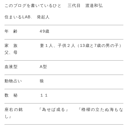
このブログを書いているひと 三代目 渡邉和弘
住まいるLAB. 発起人
年 齢 49歳
家 族 妻１人、子供２人（13歳と7歳の男の子）
父、母
血液型 A型
動物占い 狼
数 秘 １１
座右の銘 『為せば成る』 『櫓櫂の立たぬ海もな
し』