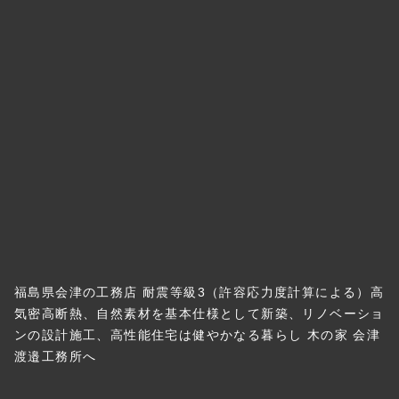
福島県会津の工務店 耐震等級3（許容応力度計算による）高
気密高断熱、自然素材を基本仕様として新築、リノベーショ
ンの設計施工、高性能住宅は健やかなる暮らし 木の家 会津
渡邉工務所へ