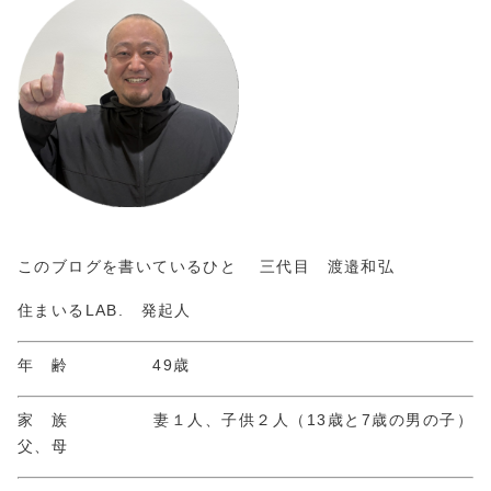
このブログを書いているひと 三代目 渡邉和弘
住まいるLAB. 発起人
年 齢 49歳
家 族 妻１人、子供２人（13歳と7歳の男の子）
父、母