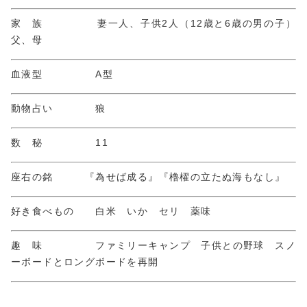
家 族 妻一人、子供2人（12歳と6歳の男の子）
父、母
血液型 A型
動物占い 狼
数 秘 11
座右の銘 『為せば成る』『櫓櫂の立たぬ海もなし』
好き食べもの 白米 いか セリ 薬味
趣 味 ファミリーキャンプ 子供との野球 スノ
ーボードとロングボードを再開