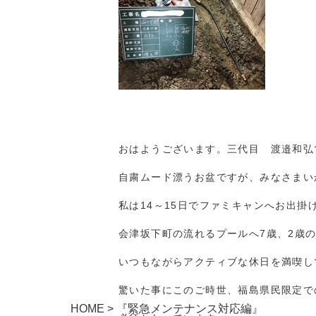
おはようございます。三代目 渡邉和弘
自粛ムード漂うお盆ですが、みなさまい
私は14～15日でファミキャンへお出掛
会津坂下町の流れるプールへ7歳、2歳
いつもながらアクティブな休日を満喫し
驚いた事にこのご時世、福島県民限定で
HOME
>
『緊急メンテナンス対応編』