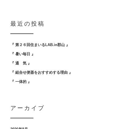
最近の投稿
『 第２６回住まいるLAB.in郡山 』
『 暑い毎日 』
『 通 気 』
『 組合せ便器をおすすめする理由 』
『 一体的 』
アーカイブ