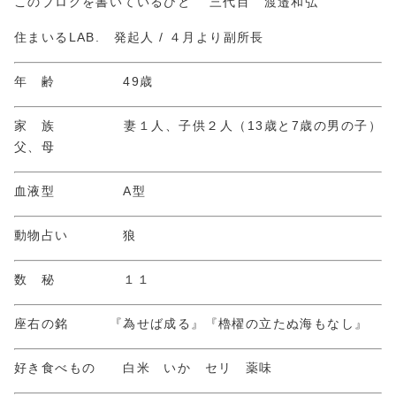
このブログを書いているひと 三代目 渡邉和弘
住まいるLAB. 発起人 / ４月より副所長
年 齢 49歳
家 族 妻１人、子供２人（13歳と7歳の男の子）
父、母
血液型 A型
動物占い 狼
数 秘 １１
座右の銘 『為せば成る』『櫓櫂の立たぬ海もなし』
好き食べもの 白米 いか セリ 薬味