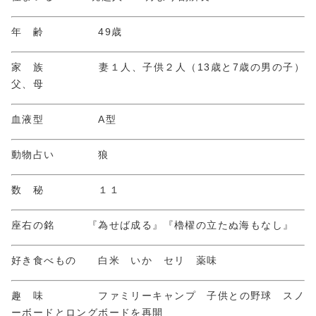
年 齢 49歳
家 族 妻１人、子供２人（13歳と7歳の男の子）
父、母
血液型 A型
動物占い 狼
数 秘 １１
座右の銘 『為せば成る』『櫓櫂の立たぬ海もなし』
好き食べもの 白米 いか セリ 薬味
趣 味 ファミリーキャンプ 子供との野球 スノ
ーボードとロングボードを再開