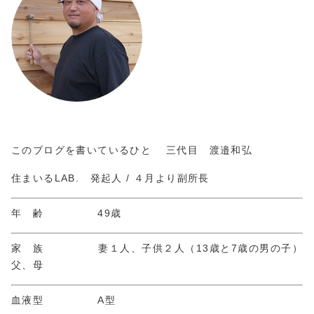
このブログを書いているひと 三代目 渡邉和弘
住まいるLAB. 発起人 / ４月より副所長
年 齢 49歳
家 族 妻１人、子供２人（13歳と7歳の男の子）
父、母
血液型 A型