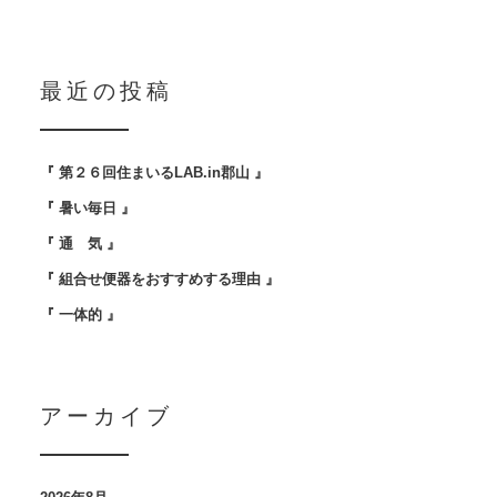
最近の投稿
『 第２６回住まいるLAB.in郡山 』
『 暑い毎日 』
『 通 気 』
『 組合せ便器をおすすめする理由 』
『 一体的 』
アーカイブ