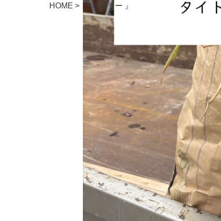
HOME
>
『 ネギラー 』