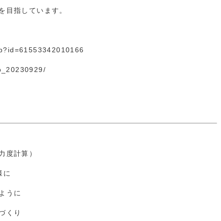
を目指しています。
hp?id=61553
3420
10166
ab_20230929/
力度計算）
様に
ように
づくり