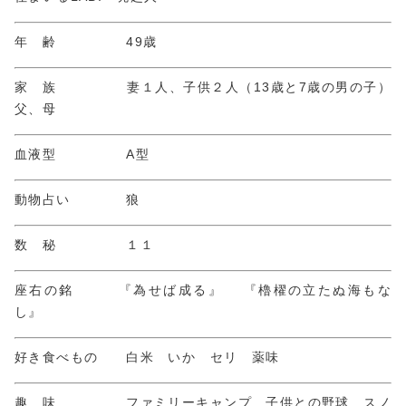
年 齢 49歳
家 族 妻１人、子供２人（13歳と7歳の男の子）
父、母
血液型 A型
動物占い 狼
数 秘 １１
座右の銘 『為せば成る』 『櫓櫂の立たぬ海もな
し』
好き食べもの 白米 いか セリ 薬味
趣 味 ファミリーキャンプ 子供との野球 スノ