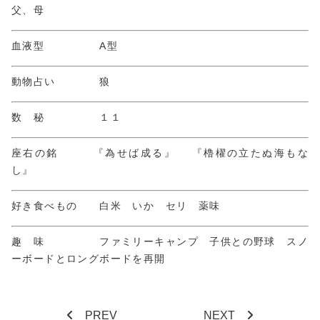
父、母
血液型 A型
動物占い 狼
数 秘 １１
座右の銘 『為せば成る』 『櫓櫂の立たぬ海もな
し』
好き食べもの 白米 いか セリ 薬味
趣 味 ファミリーキャンプ 子供との野球 スノ
ーボードとロングボードを再開
PREV
NEXT