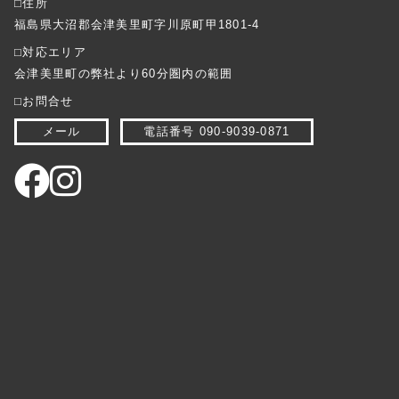
⬜︎住所
福島県大沼郡会津美里町字川原町甲1801-4
⬜︎対応エリア
会津美里町の弊社より60分圏内の範囲
⬜︎お問合せ
メール
電話番号 090-9039-0871