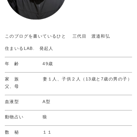
このブログを書いているひと 三代目 渡邉和弘
住まいるLAB. 発起人
年 齢 49歳
家 族 妻１人、子供２人（13歳と7歳の男の子）
父、母
血液型 A型
動物占い 狼
数 秘 １１