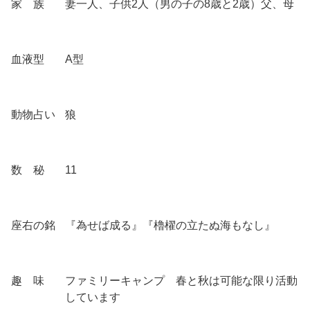
家 族
妻一人、子供2人（男の子の8歳と2歳）父、母
血液型
A型
動物占い
狼
数 秘
11
座右の銘
『為せば成る』『櫓櫂の立たぬ海もなし』
趣 味
ファミリーキャンプ 春と秋は可能な限り活動
しています