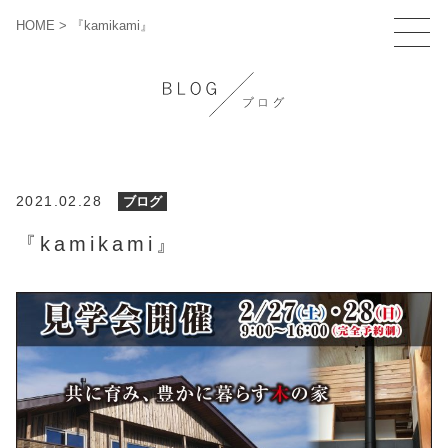
HOME
>
『kamikami』
2021.02.28
ブログ
『kamikami』